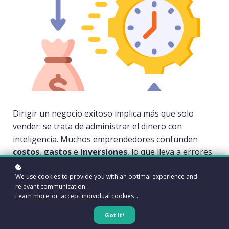
Dirigir un negocio exitoso implica más que solo
vender: se trata de administrar el dinero con
inteligencia. Muchos emprendedores confunden
costos
,
gastos
e
inversiones
, lo que lleva a errores
financieros que pueden frenar el crecimiento o
incluso provocar el fracaso. Comprender estos
We use cookies to provide you with an optimal experience and
relevant communication.
conceptos clave te ayudará a tomar decisiones más
Learn more
or
accept individual cookies
.
inteligentes y a construir un negocio próspero.
Got it!
Costos
: El precio de hacer negocios